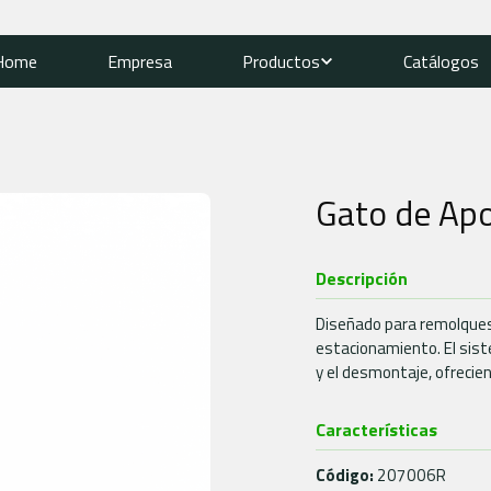
Home
Empresa
Productos
Catálogos
Gato de Apo
Descripción
Diseñado para remolques 
estacionamiento. El siste
y el desmontaje, ofrecie
Características
Código:
207006R