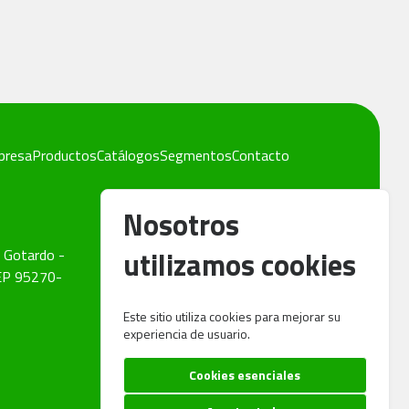
presa
Productos
Catálogos
Segmentos
Contacto
Nosotros
Teléfonos
utilizamos cookies
 Gotardo -
(54) 99302-9168
CEP 95270-
(54) 99303-1239
Este sitio utiliza cookies para mejorar su
(54) 99302-8949
experiencia de usuario.
Telefones:
Correo electrónico
Cookies esenciales
vendas@capo.ind.br
Carolina Silva